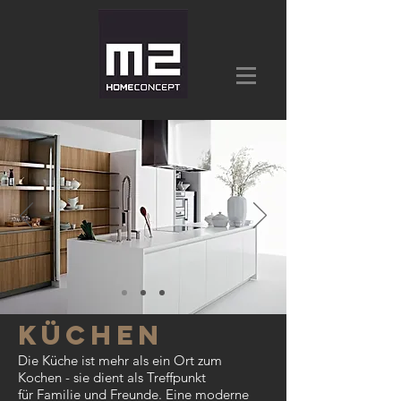
Küchen
Die Küche ist mehr als ein Ort zum
Kochen - sie dient als Treffpunkt
für Familie und Freunde. Eine moderne