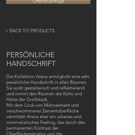
Offertenanfrage
< BACK TO PRODUCTS
PERSÖNLICHE
HANDSCHRIFT
Die Kollektion Arena ermöglicht eine sehr
persönliche Handschrift in allen Räumen.
Sie wirkt gestalterisch und reflektierend
und nimmt den Räumen die Kälte und
Härte der Großstadt.
Mit dem Look von Mikrozement und
verschwommener Zementoberfläche
vermittelt Arena eher ein urbanes und
minimalistisches Feeling, das durch den
permanenten Kontrast der
Oberflächenstruktur und die