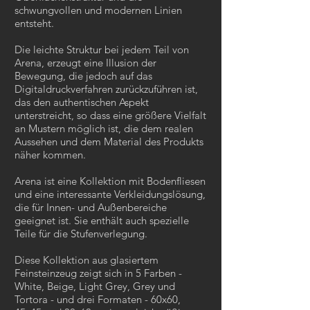
schwungvollen und modernen Linien
entsteht.
Die leichte Struktur bei jedem Teil von
Arena, erzeugt eine Illusion der
Bewegung, die jedoch auf das
Digitaldruckverfahren zurückzuführen ist,
das den authentischen Aspekt
unterstreicht, so dass eine größere Vielfalt
an Mustern möglich ist, die dem realen
Aussehen und dem Material des Produkts
näher kommen.
Arena ist eine Kollektion mit Bodenfliesen
und eine interessante Verkleidungslösung,
die für Innen- und Außenbereiche
geeignet ist. Sie enthält auch spezielle
Teile für die Stufenverlegung.
Diese Kollektion aus glasiertem
Feinsteinzeug zeigt sich in 5 Farben -
White, Beige, Light Grey, Grey und
Tortora - und drei Formaten - 60x60,