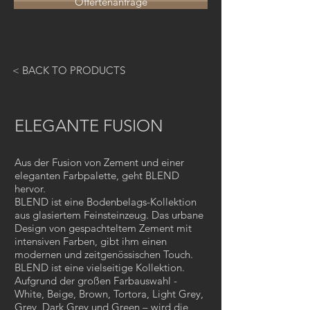
Offertenanfrage
< BACK TO PRODUCTS
ELEGANTE FUSION
Aus der Fusion von Zement und einer
eleganten Farbpalette, geht BLEND
hervor.
BLEND ist eine Bodenbelags-Kollektion
aus glasiertem Feinsteinzeug. Das urbane
Design von gespachteltem Zement mit
intensiven Farben, gibt ihm einen
modernen und zeitgenössischen Touch.
BLEND ist eine vielseitige Kollektion.
Aufgrund der großen Farbauswahl -
White, Beige, Brown, Tortora, Light Grey,
Grey, Dark Grey und Green – wird die