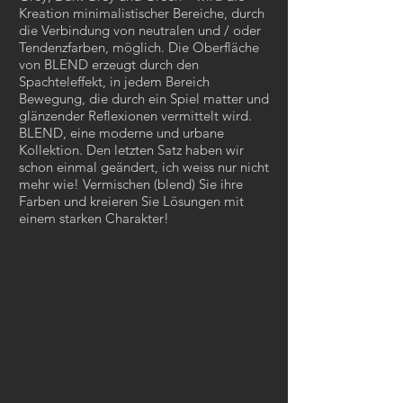
Kreation minimalistischer Bereiche, durch
die Verbindung von neutralen und / oder
Tendenzfarben, möglich. Die Oberfläche
von BLEND erzeugt durch den
Spachteleffekt, in jedem Bereich
Bewegung, die durch ein Spiel matter und
glänzender Reflexionen vermittelt wird.
BLEND, eine moderne und urbane
Kollektion. Den letzten Satz haben wir
schon einmal geändert, ich weiss nur nicht
mehr wie! Vermischen (blend) Sie ihre
Farben und kreieren Sie Lösungen mit
einem starken Charakter!