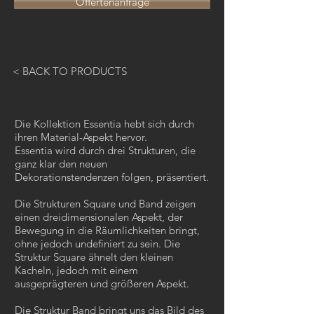
Offertenanfrage
< BACK TO PRODUCTS
Die Kollektion Essentia hebt sich durch
ihren Material-Aspekt hervor.
Essentia wird durch drei Strukturen, die
ganz klar den neuen
Dekorationstendenzen folgen, präsentiert.
Die Strukturen Square und Band zeigen
einen dreidimensionalen Aspekt, der
Bewegung in die Räumlichkeiten bringt,
ohne jedoch undefiniert zu sein. Die
Struktur Square ähnelt den kleinen
Kacheln, jedoch mit einem
ausgeprägteren und größeren Aspekt.
Die Struktur Band bringt uns das Bild des