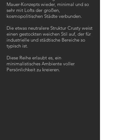
Mauer-Konzepts wieder, minimal und so
sehr mit Lofts der großen,
kosmopolitischen Städte verbunden.
Die etwas neutralere Struktur Crusty weist
einen gestockten weichen Stil auf, der für
industrielle und städtische Bereiche so
typisch ist.
Diese Reihe erlaubt es, ein
minimalistisches Ambiente voller
Persönlichkeit zu kreieren.