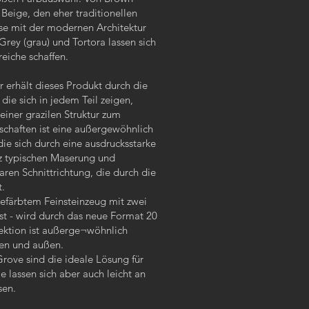
 Beige, den eher traditionellen
se mit der modernen Architektur
rey (grau) und Tortora lassen sich
eiche schaffen.
 erhält dieses Produkt durch die
die sich in jedem Teil zeigen,
einer grazilen Struktur zum
chaften ist eine außergewöhnlich
die sich durch eine ausdrucksstarke
lz typischen Maserung und
aren Schnittrichtung, die durch die
t.
gefärbtem Feinsteinzeug mit zwei
est - wird durch das neue Format 20
lektion ist außerge¬wöhnlich
nen und außen.
ove sind die ideale Lösung für
 lassen sich aber auch leicht an
sen.