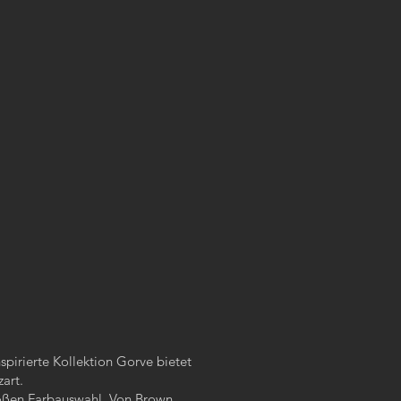
spirierte Kollektion Gorve bietet
zart.
großen Farbauswahl. Von Brown