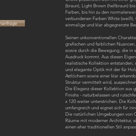
(braun), Light Brown (hellbraun) bis
Farben, bis hin zu den normalerwei
verbundenen Farben White (weiß), G
nanfrage
einmalige und klar abgegrenzte Ber
Seinen unkonventionellen Charakter
grafischen und farblichen Nuancen, 
sowie durch die Bewegung, die in s
Ausdruck kommt. Aus diesen Eigens
realistische Kollektion entstanden, 
und elegante Optik mit der für Ho
Astlöchern sowie einer klar erkennb
Struktur vermittelt wird, auszeichne
Die Eleganz dieser Kollektion aus 
Finishs - naturbelassen und rutschf
x 120 weiter unterstrichen. Die Kol
umfangreich und eignet sich für in
Die natürlichen Umgebungen von Gr
Räume mit moderner Architektur, sie
einen eher traditionellen Stil anpas