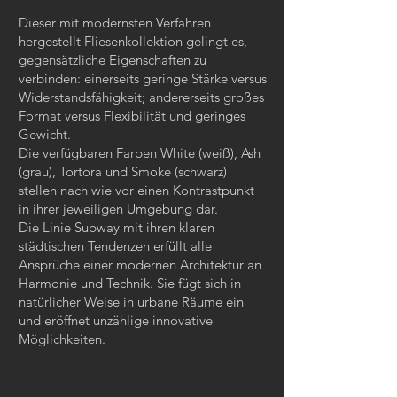
Dieser mit modernsten Verfahren
hergestellt Fliesenkollektion gelingt es,
gegensätzliche Eigenschaften zu
verbinden: einerseits geringe Stärke versus
Widerstandsfähigkeit; andererseits großes
Format versus Flexibilität und geringes
Gewicht.
Die verfügbaren Farben White (weiß), Ash
(grau), Tortora und Smoke (schwarz)
stellen nach wie vor einen Kontrastpunkt
in ihrer jeweiligen Umgebung dar.
Die Linie Subway mit ihren klaren
städtischen Tendenzen erfüllt alle
Ansprüche einer modernen Architektur an
Harmonie und Technik. Sie fügt sich in
natürlicher Weise in urbane Räume ein
und eröffnet unzählige innovative
Möglichkeiten.