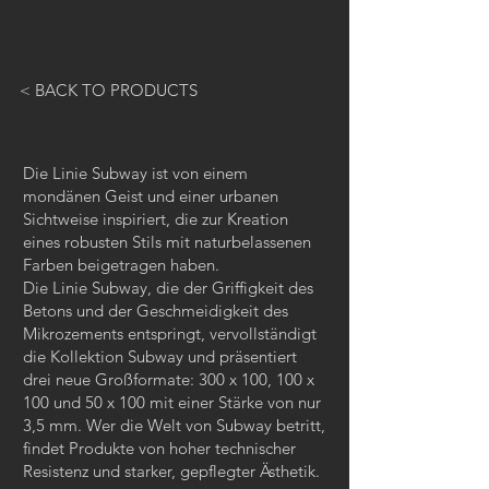
< BACK TO PRODUCTS
Die Linie Subway ist von einem
mondänen Geist und einer urbanen
Sichtweise inspiriert, die zur Kreation
eines robusten Stils mit naturbelassenen
Farben beigetragen haben.
Die Linie Subway, die der Griffigkeit des
Betons und der Geschmeidigkeit des
Mikrozements entspringt, vervollständigt
die Kollektion Subway und präsentiert
drei neue Großformate: 300 x 100, 100 x
100 und 50 x 100 mit einer Stärke von nur
3,5 mm. Wer die Welt von Subway betritt,
findet Produkte von hoher technischer
Resistenz und starker, gepflegter Ästhetik.